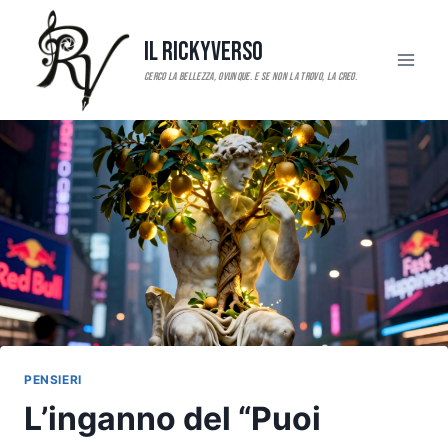
Salta
al
Il RickyVerso
contenuto
PENSIERI
L’inganno del “Puoi