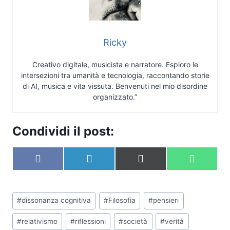
Ricky
Creativo digitale, musicista e narratore. Esploro le
intersezioni tra umanità e tecnologia, raccontando storie
di AI, musica e vita vissuta. Benvenuti nel mio disordine
organizzato.”
Condividi il post:
S
S
S
S
F
L
X
W
c
c
c
c
a
i
(
h
o
o
o
o
c
n
T
a
n
n
n
n
e
k
w
t
Tag
d
d
d
d
b
e
i
s
#
dissonanza cognitiva
#
Filosofia
#
pensieri
i
i
i
i
articolo:
o
d
t
A
v
v
v
v
o
I
t
p
#
relativismo
#
riflessioni
#
società
#
verità
i
i
i
i
k
n
e
p