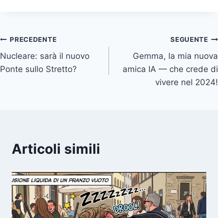
d
d
d
d
r
i
i
i
i
)
s
s
s
s
u
u
u
u
Navigazione
PRECEDENTE
SEGUENTE
Nucleare: sarà il nuovo
Gemma, la mia nuova
articoli
Ponte sullo Stretto?
amica IA — che crede di
vivere nel 2024!
Articoli simili