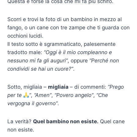
Questa è forse la cosa che mi fa più schifo.
Scorri e trovi la foto di un bambino in mezzo al
fango, o un cane con tre zampe che ti guarda con
occhioni lucidi.
Il testo sotto è sgrammaticato, palesemente
tradotto male:
“Oggi è il mio compleanno e
nessuno mi fa gli auguri”
, oppure
“Perché non
condividi se hai un cuore?”
.
Sotto, migliaia –
migliaia
– di commenti:
“Prego
per te
”
,
“Amen”
,
“Povero angelo”
,
“Che
vergogna il governo”
.
La verità?
Quel bambino non esiste.
Quel cane
non esiste.