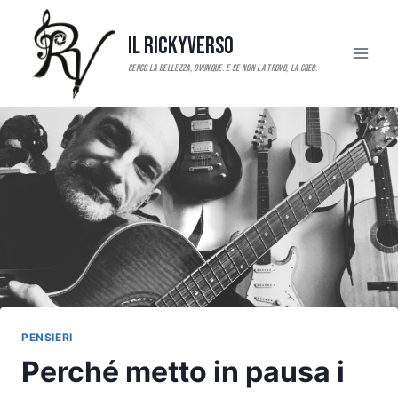
Salta
al
Il RickyVerso
contenuto
PENSIERI
Perché metto in pausa i