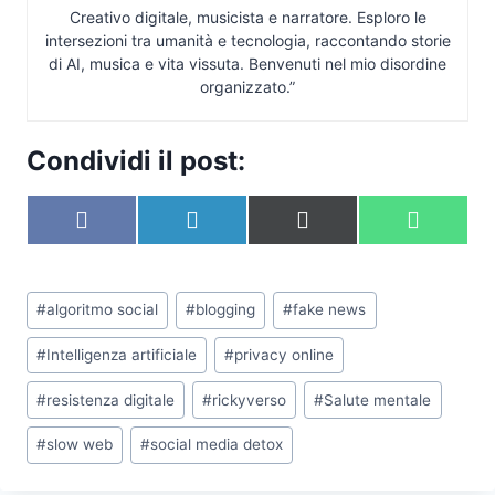
Creativo digitale, musicista e narratore. Esploro le
intersezioni tra umanità e tecnologia, raccontando storie
di AI, musica e vita vissuta. Benvenuti nel mio disordine
organizzato.”
Condividi il post:
S
S
S
S
F
L
X
W
c
c
c
c
a
i
(
h
o
o
o
o
c
n
T
a
n
n
n
n
e
k
w
t
Tag
d
d
d
d
b
e
i
s
#
algoritmo social
#
blogging
#
fake news
i
i
i
i
articolo:
o
d
t
A
v
v
v
v
o
I
t
p
#
Intelligenza artificiale
#
privacy online
i
i
i
i
k
n
e
p
d
d
d
d
r
#
resistenza digitale
#
rickyverso
#
Salute mentale
i
i
i
i
)
s
s
s
s
u
u
u
u
#
slow web
#
social media detox