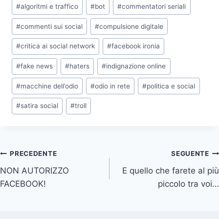
Tag
d
d
d
d
b
e
i
s
#
algoritmi e traffico
#
bot
#
commentatori seriali
i
i
i
i
articolo:
o
d
t
A
v
v
v
v
o
I
t
p
#
commenti sui social
#
compulsione digitale
i
i
i
i
k
n
e
p
d
d
d
d
r
#
critica ai social network
#
facebook ironia
i
i
i
i
)
s
s
s
s
u
u
u
u
#
fake news
#
haters
#
indignazione online
#
macchine dell’odio
#
odio in rete
#
politica e social
#
satira social
#
troll
Navigazione
PRECEDENTE
SEGUENTE
NON AUTORIZZO
E quello che farete al più
articoli
FACEBOOK!
piccolo tra voi…