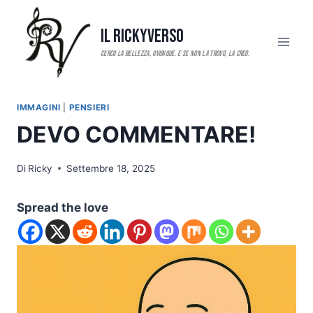
Salta
al
Il RickyVerso
contenuto
IMMAGINI
|
PENSIERI
DEVO COMMENTARE!
Di
Ricky
Settembre 18, 2025
Spread the love