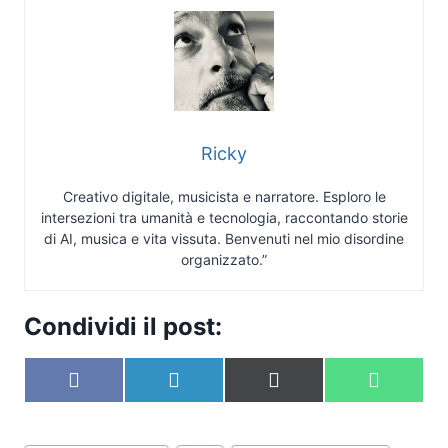
Ricky
Creativo digitale, musicista e narratore. Esploro le
intersezioni tra umanità e tecnologia, raccontando storie
di AI, musica e vita vissuta. Benvenuti nel mio disordine
organizzato.”
Condividi il post:
S
S
S
S
F
L
X
W
c
c
c
c
a
i
(
h
o
o
o
o
c
n
T
a
n
n
n
n
e
k
w
t