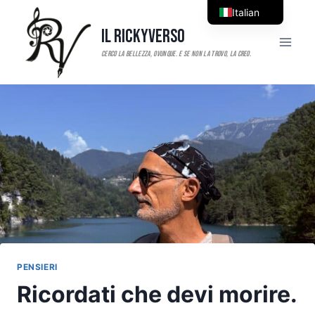
Salta
Italian
al
Il RickyVerso
English
contenuto
PENSIERI
Ricordati che devi morire.