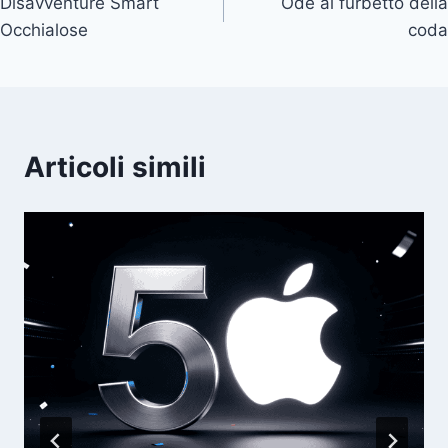
Disavventure Smart
Ode al furbetto della
articoli
Occhialose
coda
Articoli simili