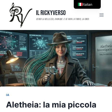
Salta
Italian
al
Il RickyVerso
English
contenuto
IA
Aletheia: la mia piccola