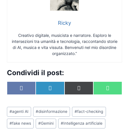
Ricky
Creativo digitale, musicista e narratore. Esploro le
intersezioni tra umanità e tecnologia, raccontando storie
di AI, musica e vita vissuta. Benvenuti nel mio disordine
organizzato.”
Condividi il post:
S
S
S
S
F
L
X
W
c
c
c
c
a
i
(
h
o
o
o
o
c
n
T
a
n
n
n
n
e
k
w
t
Tag
d
d
d
d
b
e
i
s
#
agenti AI
#
disinformazione
#
fact-checking
i
i
i
i
articolo:
o
d
t
A
v
v
v
v
o
I
t
p
#
fake news
#
Gemini
#
Intelligenza artificiale
i
i
i
i
k
n
e
p