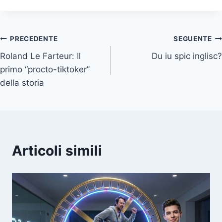
d
d
d
d
r
i
i
i
i
)
s
s
s
s
u
u
u
u
Navigazione
PRECEDENTE
SEGUENTE
Roland Le Farteur: Il
Du iu spic inglisc?
articoli
primo “procto-tiktoker”
della storia
Articoli simili