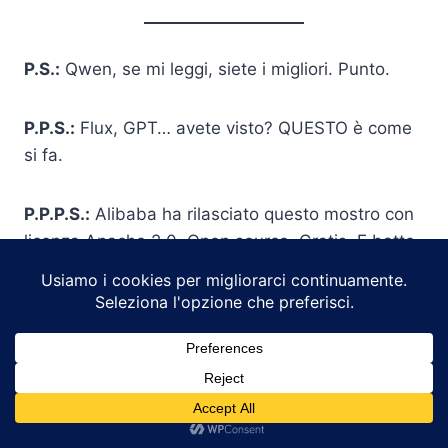
P.S.:
Qwen, se mi leggi, siete i migliori. Punto.
P.P.S.:
Flux, GPT… avete visto? QUESTO è come
si fa.
P.P.P.S.:
Alibaba ha rilasciato questo mostro con
licenza Apache 2.0. Open source. Gratis. E batte
tutti i competitor a pagamento. Meditiamo.
P.P.P.P.S.:
tutto questo è stato fatto per
divertimento, per strappare un sorriso e prendere
in giro un po’ questa tecnologia che può
English
veramente essere utile in tantissimi campi… non
Italian
sta a me descrivere le implicazioni di tutto ciò