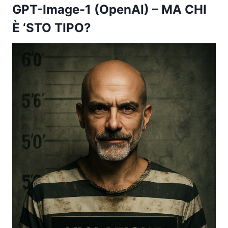
GPT-Image-1 (OpenAI)
– MA CHI
È ‘STO TIPO?​