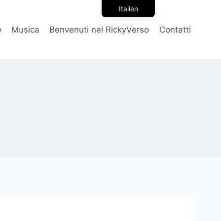
Italian
English
e
Musica
Benvenuti nel RickyVerso
Contatti