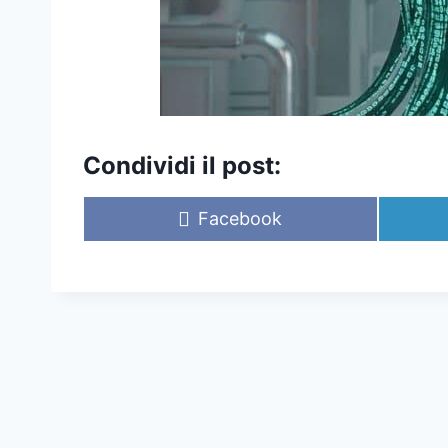
Condividi il post:
S
Facebook
c
o
n
d
i
v
i
d
i
s
u