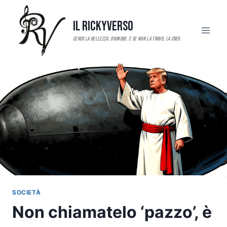
Salta
al
Il RickyVerso
contenuto
SOCIETÀ
Non chiamatelo ‘pazzo’, è