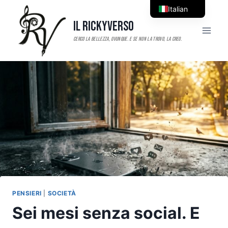
Salta
Italian
al
Il RickyVerso
English
contenuto
PENSIERI
|
SOCIETÀ
Sei mesi senza social. E