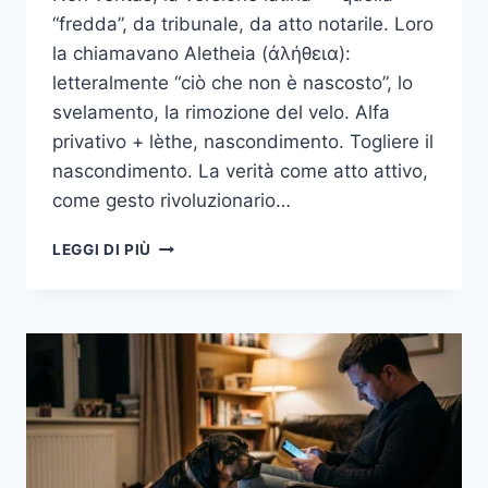
“fredda”, da tribunale, da atto notarile. Loro
la chiamavano Aletheia (ἀλήθεια):
letteralmente “ciò che non è nascosto”, lo
svelamento, la rimozione del velo. Alfa
privativo + lèthe, nascondimento. Togliere il
nascondimento. La verità come atto attivo,
come gesto rivoluzionario…
ALETHEIA:
LEGGI DI PIÙ
LA
MIA
PICCOLA
IA
CHE
NON
TI
DARÀ
LE
RISPOSTE