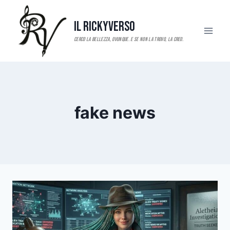
Salta
al
Il RickyVerso
contenuto
fake news