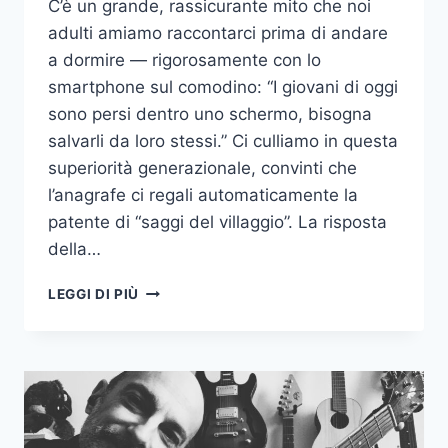
C’è un grande, rassicurante mito che noi
adulti amiamo raccontarci prima di andare
a dormire — rigorosamente con lo
smartphone sul comodino: “I giovani di oggi
sono persi dentro uno schermo, bisogna
salvarli da loro stessi.” Ci culliamo in questa
superiorità generazionale, convinti che
l’anagrafe ci regali automaticamente la
patente di “saggi del villaggio”. La risposta
della…
IL
LEGGI DI PIÙ
GRANDE
BLUFF
DEI
16
ANNI:
VIETIAMO
I