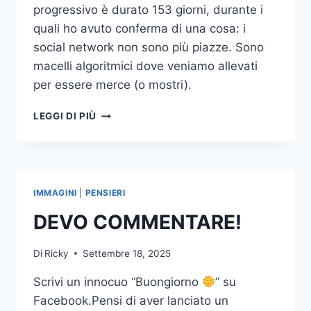
progressivo è durato 153 giorni, durante i
quali ho avuto conferma di una cosa: i
social network non sono più piazze. Sono
macelli algoritmici dove veniamo allevati
per essere merce (o mostri).
PERCHÉ
LEGGI DI PIÙ
METTO
IN
PAUSA
I
SOCIAL
IMMAGINI
|
PENSIERI
(E
DOVRESTI
DEVO COMMENTARE!
FARLO
ANCHE
Di
Ricky
Settembre 18, 2025
TU)
Scrivi un innocuo “Buongiorno
” su
Facebook.Pensi di aver lanciato un