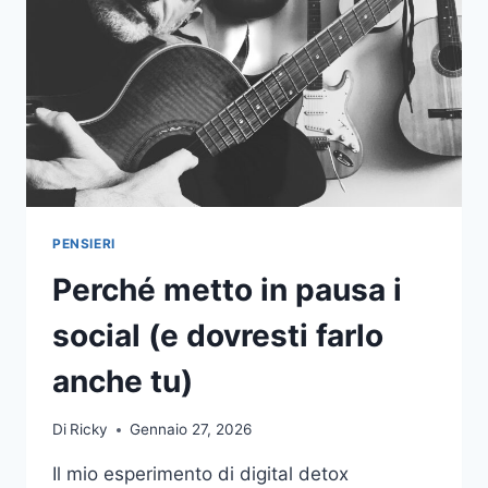
SOCIAL
AI
RAGAZZI
PER
NON
GUARDARE
IL
NOSTRO
SCHERMO
(E
IL
PENSIERI
CANE
Perché metto in pausa i
SI
DEPRIME)
social (e dovresti farlo
anche tu)
Di
Ricky
Gennaio 27, 2026
Il mio esperimento di digital detox