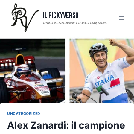
Salta
al
Il RickyVerso
contenuto
UNCATEGORIZED
Alex Zanardi: il campione