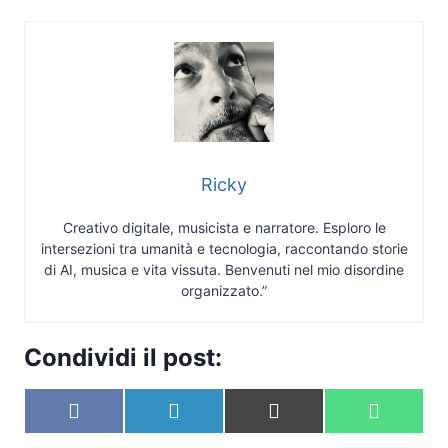
Ricky
Creativo digitale, musicista e narratore. Esploro le
intersezioni tra umanità e tecnologia, raccontando storie
di AI, musica e vita vissuta. Benvenuti nel mio disordine
organizzato.”
Condividi il post:
S
S
S
S
F
L
X
W
c
c
c
c
a
i
(
h