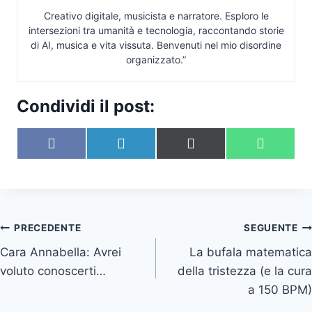
Creativo digitale, musicista e narratore. Esploro le
intersezioni tra umanità e tecnologia, raccontando storie
di AI, musica e vita vissuta. Benvenuti nel mio disordine
organizzato.”
Condividi il post:
S
S
S
S
F
L
X
W
c
c
c
c
a
i
(
h
o
o
o
o
c
n
T
a
n
n
n
n
e
k
w
t
d
d
d
d
b
e
i
s
i
i
i
i
o
d
t
A
v
v
v
v
o
I
t
p
Navigazione
PRECEDENTE
SEGUENTE
i
i
i
i
k
n
e
p
d
d
d
d
r
Cara Annabella: Avrei
La bufala matematica
articoli
i
i
i
i
)
voluto conoscerti…
della tristezza (e la cura
s
s
s
s
u
u
u
u
a 150 BPM)