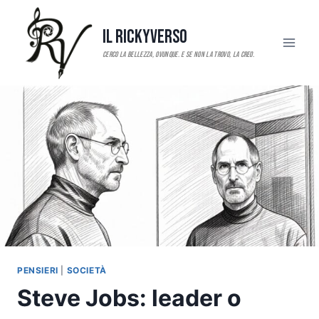
Salta
al
Il RickyVerso
contenuto
PENSIERI
|
SOCIETÀ
Steve Jobs: leader o