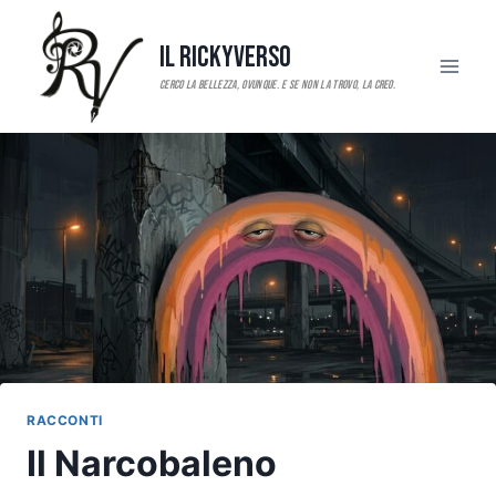
Salta
al
Il RickyVerso
contenuto
RACCONTI
Il Narcobaleno