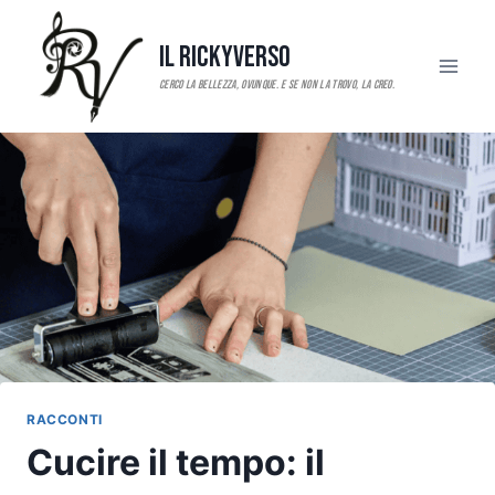
Salta
al
Il RickyVerso
contenuto
RACCONTI
Cucire il tempo: il