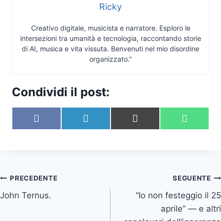
Ricky
Creativo digitale, musicista e narratore. Esploro le
intersezioni tra umanità e tecnologia, raccontando storie
di AI, musica e vita vissuta. Benvenuti nel mio disordine
organizzato.”
Condividi il post:
S
S
S
S
F
L
X
W
c
c
c
c
a
i
(
h
o
o
o
o
c
n
T
a
n
n
n
n
e
k
w
t
d
d
d
d
b
e
i
s
i
i
i
i
o
d
t
A
v
v
v
v
o
I
t
p
Navigazione
PRECEDENTE
SEGUENTE
i
i
i
i
k
n
e
p
d
d
d
d
r
John Ternus.
“Io non festeggio il 25
articoli
i
i
i
i
)
aprile” — e altri
s
s
s
s
u
u
u
u