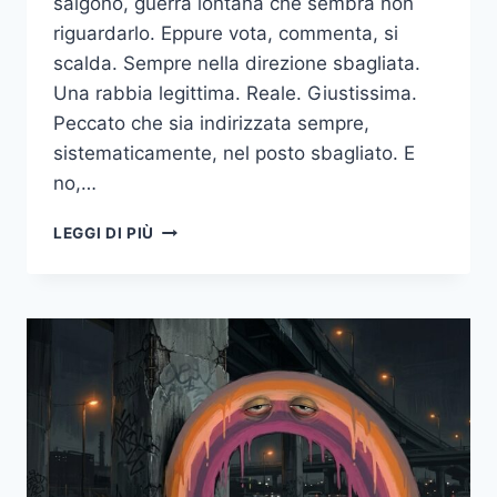
salgono, guerra lontana che sembra non
riguardarlo. Eppure vota, commenta, si
scalda. Sempre nella direzione sbagliata.
Una rabbia legittima. Reale. Giustissima.
Peccato che sia indirizzata sempre,
sistematicamente, nel posto sbagliato. E
no,…
RICCARDO,
LEGGI DI PIÙ
PERCHÉ
CONTINUI
A
GUARDARE
NELLA
DIREZIONE
SBAGLIATA?