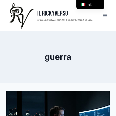
Salta
Italian
al
Il RickyVerso
English
contenuto
guerra