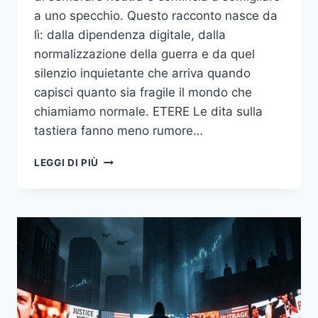
a uno specchio. Questo racconto nasce da
lì: dalla dipendenza digitale, dalla
normalizzazione della guerra e da quel
silenzio inquietante che arriva quando
capisci quanto sia fragile il mondo che
chiamiamo normale. ETERE Le dita sulla
tastiera fanno meno rumore…
ETERE:
LEGGI DI PIÙ
IL
RACCONTO
DI
UN
UOMO
CHE
POTREBBE
SPEGNERE
IL
MONDO.