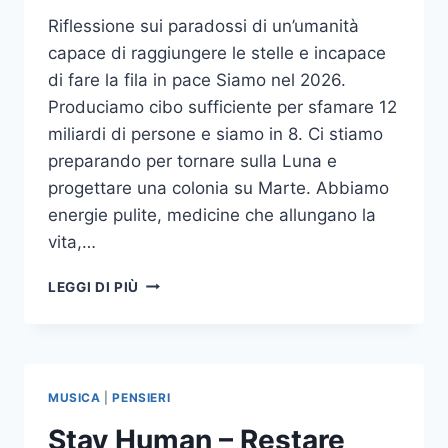
Riflessione sui paradossi di un’umanità
capace di raggiungere le stelle e incapace
di fare la fila in pace Siamo nel 2026.
Produciamo cibo sufficiente per sfamare 12
miliardi di persone e siamo in 8. Ci stiamo
preparando per tornare sulla Luna e
progettare una colonia su Marte. Abbiamo
energie pulite, medicine che allungano la
vita,…
SIAMO
LEGGI DI PIÙ
NEL
2026.
ABBIAMO
TUTTO.
E
MUSICA
|
PENSIERI
NON
CI
Stay Human – Restare