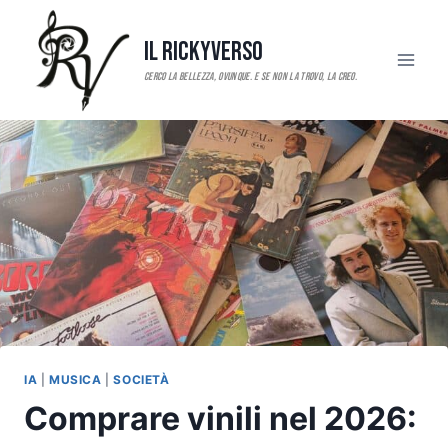
Salta
al
Il RickyVerso
contenuto
IA
|
MUSICA
|
SOCIETÀ
Comprare vinili nel 2026: