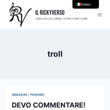
Salta
Italian
al
Il RickyVerso
English
contenuto
troll
IMMAGINI
|
PENSIERI
DEVO COMMENTARE!