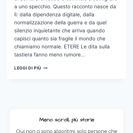
a uno specchio. Questo racconto nasce da
lì: dalla dipendenza digitale, dalla
normalizzazione della guerra e da quel
silenzio inquietante che arriva quando
capisci quanto sia fragile il mondo che
chiamiamo normale. ETERE Le dita sulla
tastiera fanno meno rumore…
ETERE:
LEGGI DI PIÙ
IL
RACCONTO
DI
UN
UOMO
CHE
POTREBBE
SPEGNERE
Meno scroll, più storie
IL
MONDO.
Qui non ci sono algoritmi, solo persone che