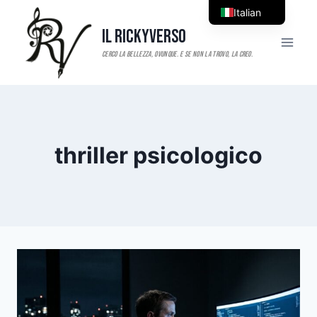
Salta
Italian
al
Il RickyVerso
English
contenuto
thriller psicologico