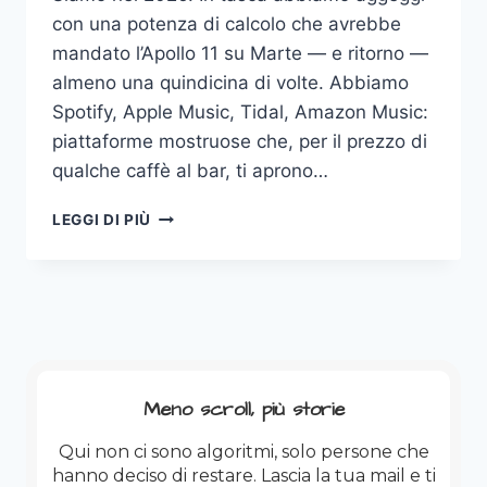
con una potenza di calcolo che avrebbe
mandato l’Apollo 11 su Marte — e ritorno —
almeno una quindicina di volte. Abbiamo
Spotify, Apple Music, Tidal, Amazon Music:
piattaforme mostruose che, per il prezzo di
qualche caffè al bar, ti aprono…
COMPRARE
LEGGI DI PIÙ
VINILI
NEL
2026:
UN
ATTO
DI
INSURREZIONE
CULTURALE
Meno scroll, più storie
Qui non ci sono algoritmi, solo persone che
hanno deciso di restare. Lascia la tua mail e ti