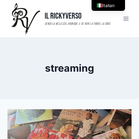
Salta
Italian
al
Il RickyVerso
English
contenuto
streaming