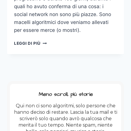
quali ho avuto conferma di una cosa: i
social network non sono più piazze. Sono
macelli algoritmici dove veniamo allevati
per essere merce (o mostri).
PERCHÉ
LEGGI DI PIÙ
METTO
IN
PAUSA
I
SOCIAL
(E
DOVRESTI
FARLO
Meno scroll, più storie
ANCHE
TU)
Qui non ci sono algoritmi, solo persone che
hanno deciso di restare. Lascia la tua mail e ti
scriverò solo quando avrò qualcosa che
merita il tuo tempo. Niente spam, niente