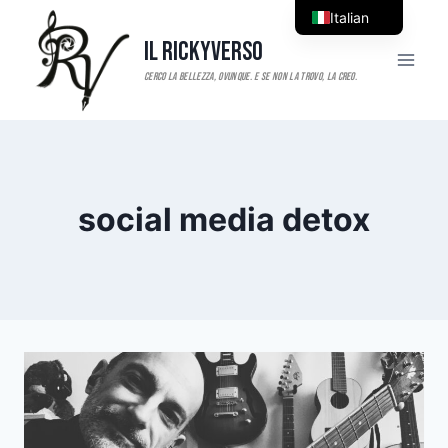
Salta
Italian
al
Il RickyVerso
English
contenuto
social media detox