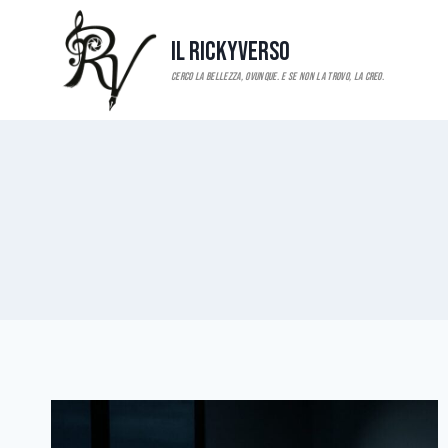
Salta
al
Il RickyVerso
contenuto