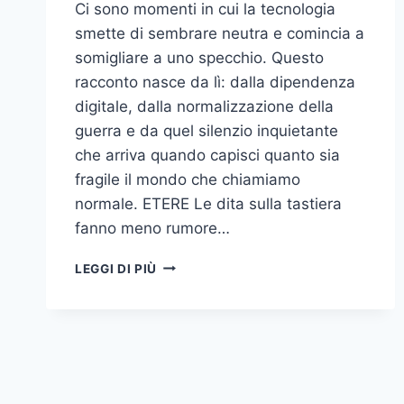
Ci sono momenti in cui la tecnologia
smette di sembrare neutra e comincia a
somigliare a uno specchio. Questo
racconto nasce da lì: dalla dipendenza
digitale, dalla normalizzazione della
guerra e da quel silenzio inquietante
che arriva quando capisci quanto sia
fragile il mondo che chiamiamo
normale. ETERE Le dita sulla tastiera
fanno meno rumore…
ETERE:
LEGGI DI PIÙ
IL
RACCONTO
DI
UN
UOMO
CHE
POTREBBE