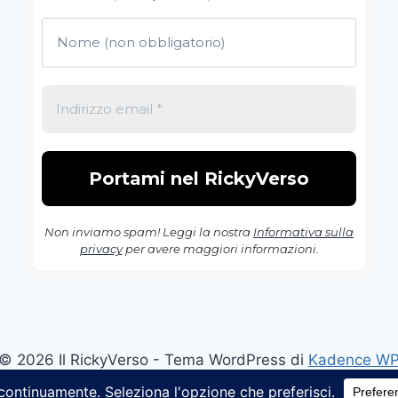
Non inviamo spam! Leggi la nostra
Informativa sulla
privacy
per avere maggiori informazioni.
© 2026 Il RickyVerso - Tema WordPress di
Kadence W