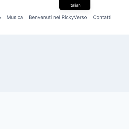
Italian
English
e
Musica
Benvenuti nel RickyVerso
Contatti