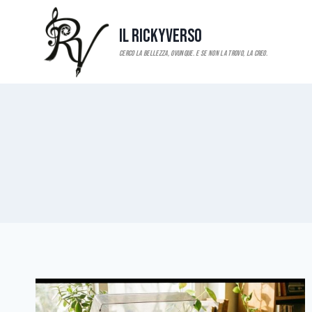
Salta
al
Il RickyVerso
contenuto