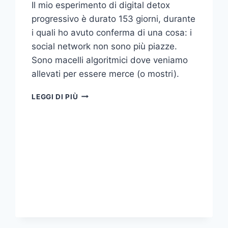
Il mio esperimento di digital detox
progressivo è durato 153 giorni, durante
i quali ho avuto conferma di una cosa: i
social network non sono più piazze.
Sono macelli algoritmici dove veniamo
allevati per essere merce (o mostri).
PERCHÉ
LEGGI DI PIÙ
METTO
IN
PAUSA
I
SOCIAL
(E
DOVRESTI
FARLO
ANCHE
TU)