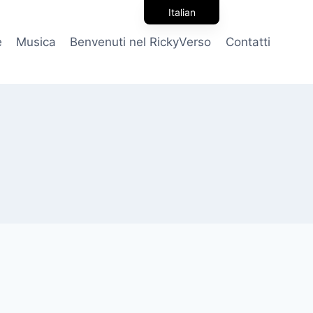
Italian
English
e
Musica
Benvenuti nel RickyVerso
Contatti