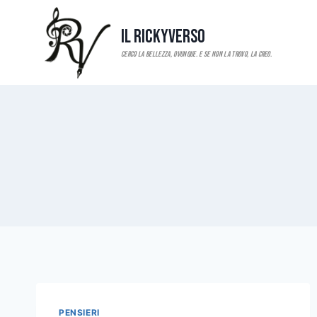
Salta
al
Il RickyVerso
contenuto
PENSIERI