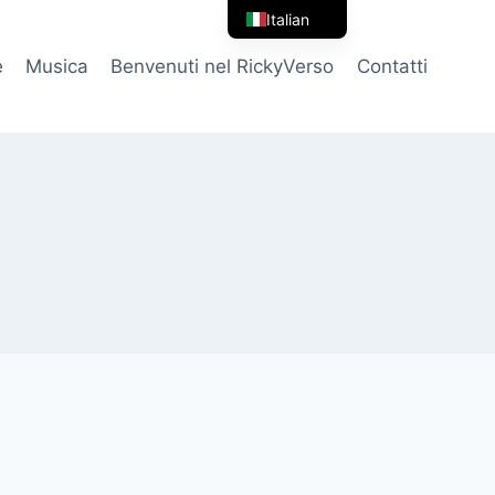
Italian
English
e
Musica
Benvenuti nel RickyVerso
Contatti