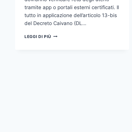
tramite app o portali esterni certificati. Il
tutto in applicazione dell’articolo 13-bis
del Decreto Caivano (DL…
DAL
LEGGI DI PIÙ
12
NOVEMBRE
BLOCCANO
IL
PORNO
AI
MINORI.
SPOILER:
NON
FUNZIONERÀ
(E
SARÀ
PEGGIO)