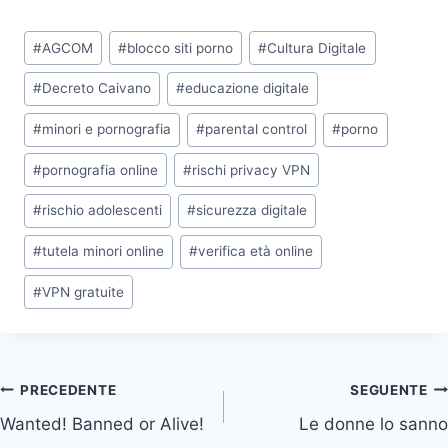
o
o
o
o
c
n
T
a
n
n
n
n
e
k
w
t
Tag
d
d
d
d
b
e
i
s
#
AGCOM
#
blocco siti porno
#
Cultura Digitale
i
i
i
i
articolo:
o
d
t
A
v
v
v
v
o
I
t
p
#
Decreto Caivano
#
educazione digitale
i
i
i
i
k
n
e
p
d
d
d
d
r
#
minori e pornografia
#
parental control
#
porno
i
i
i
i
)
s
s
s
s
u
u
u
u
#
pornografia online
#
rischi privacy VPN
#
rischio adolescenti
#
sicurezza digitale
#
tutela minori online
#
verifica età online
#
VPN gratuite
Navigazione
PRECEDENTE
SEGUENTE
Wanted! Banned or Alive!
Le donne lo sanno
articoli