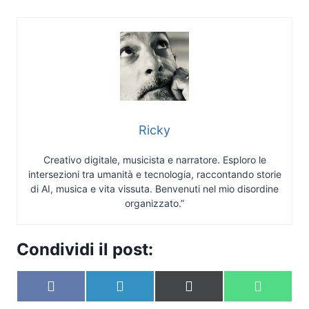
Ricky
Creativo digitale, musicista e narratore. Esploro le
intersezioni tra umanità e tecnologia, raccontando storie
di AI, musica e vita vissuta. Benvenuti nel mio disordine
organizzato.”
Condividi il post:
S
S
S
S
F
L
X
W
c
c
c
c
a
i
(
h