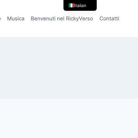
Italian
English
e
Musica
Benvenuti nel RickyVerso
Contatti