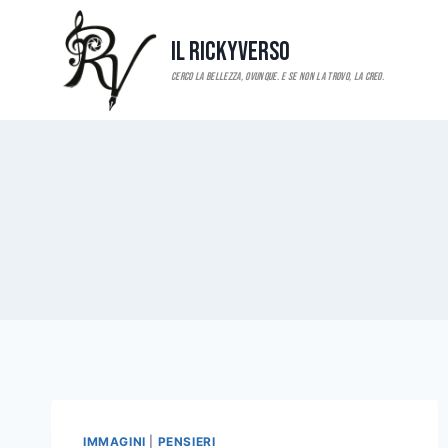
Salta
al
Il RickyVerso
contenuto
IMMAGINI
|
PENSIERI