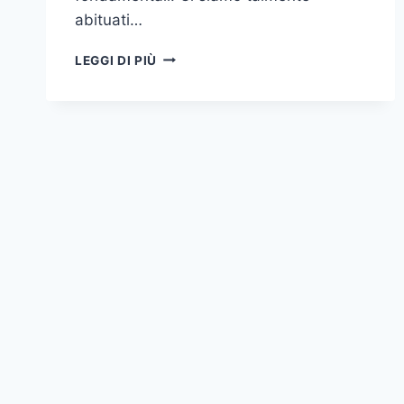
abituati…
L’ARTE
LEGGI DI PIÙ
DI
DISIMPARARE
(PER
POI
DOVER
PAGARE
PER
RICORDARE)