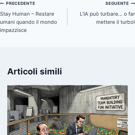
Navigazione
PRECEDENTE
SEGUENTE
Stay Human – Restare
L’IA può turbare… o far
articoli
umani quando il mondo
mettere il turbo!
impazzisce
Articoli simili