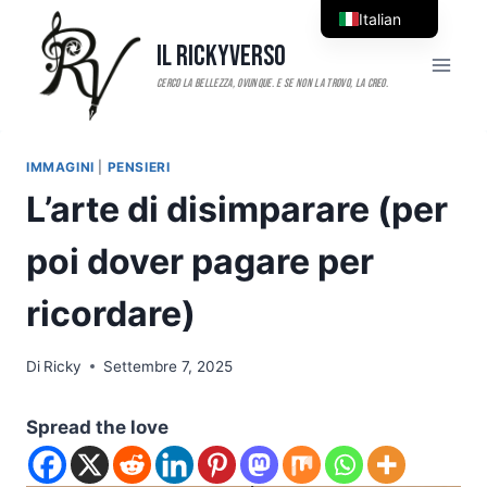
Salta
Italian
al
Il RickyVerso
English
contenuto
IMMAGINI
|
PENSIERI
L’arte di disimparare (per
poi dover pagare per
ricordare)
Di
Ricky
Settembre 7, 2025
Spread the love