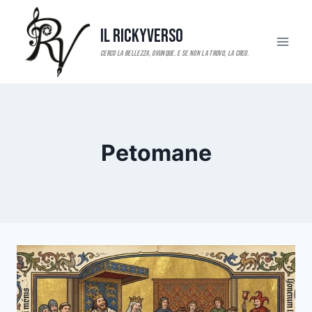
Salta
al
Il RickyVerso
contenuto
Petomane