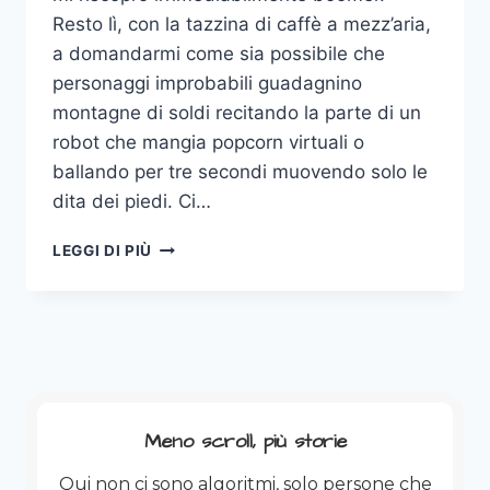
Resto lì, con la tazzina di caffè a mezz’aria,
a domandarmi come sia possibile che
personaggi improbabili guadagnino
montagne di soldi recitando la parte di un
robot che mangia popcorn virtuali o
ballando per tre secondi muovendo solo le
dita dei piedi. Ci…
ROLAND
LEGGI DI PIÙ
LE
FARTEUR:
IL
PRIMO
“PROCTO-
TIKTOKER”
DELLA
STORIA
Meno scroll, più storie
Qui non ci sono algoritmi, solo persone che