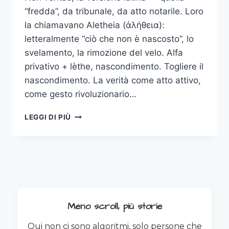
“fredda”, da tribunale, da atto notarile. Loro
la chiamavano Aletheia (ἀλήθεια):
letteralmente “ciò che non è nascosto”, lo
svelamento, la rimozione del velo. Alfa
privativo + lèthe, nascondimento. Togliere il
nascondimento. La verità come atto attivo,
come gesto rivoluzionario…
ALETHEIA:
LEGGI DI PIÙ
LA
MIA
PICCOLA
IA
CHE
NON
TI
DARÀ
Meno scroll, più storie
LE
RISPOSTE
Qui non ci sono algoritmi, solo persone che