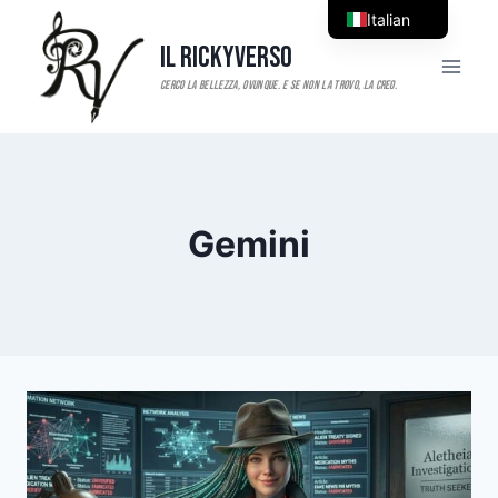
Salta
Italian
al
Il RickyVerso
English
contenuto
Gemini