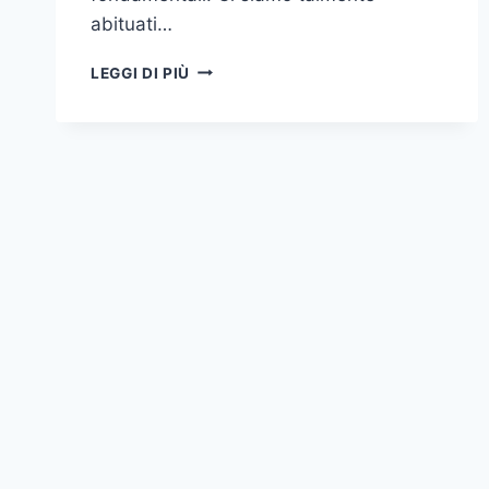
abituati…
L’ARTE
LEGGI DI PIÙ
DI
DISIMPARARE
(PER
POI
DOVER
PAGARE
PER
RICORDARE)