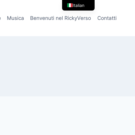
Italian
English
e
Musica
Benvenuti nel RickyVerso
Contatti