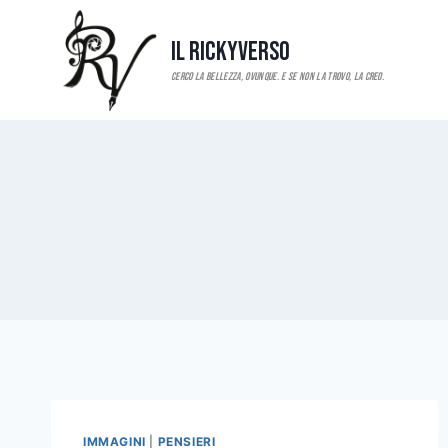
Salta
al
Il RickyVerso
contenuto
IMMAGINI
|
PENSIERI