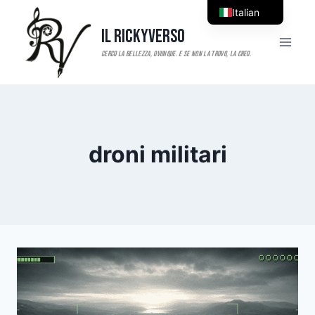
Salta
Italian
al
Il RickyVerso
English
contenuto
droni militari