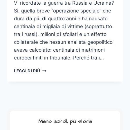
Vi ricordate la guerra tra Russia e Ucraina?
Sì, quella breve “operazione speciale” che
dura da più di quattro anni e ha causato
centinaia di migliaia di vittime (soprattutto
tra i russi), milioni di sfollati e un effetto
collaterale che nessun analista geopolitico
aveva calcolato: centinaia di matrimoni
europei finiti in tribunale. Perché tra i…
COME
LEGGI DI PIÙ
L’UCRAINA
HA
HACKERATO
LA
GUERRA
(E
POTREBBE
VINCERE
Meno scroll, più storie
AI