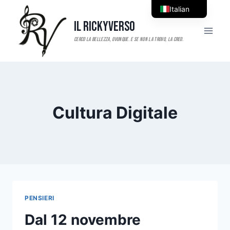
Salta
Italian
al
Il RickyVerso
English
contenuto
Cultura Digitale
PENSIERI
Dal 12 novembre