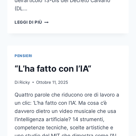
dell’articolo 13-bis del Decreto Caivano
(DL…
DAL
LEGGI DI PIÙ
12
NOVEMBRE
BLOCCANO
IL
PORNO
PENSIERI
AI
MINORI.
“L’ha fatto con l’IA“
SPOILER:
NON
Di
Ricky
Ottobre 11, 2025
FUNZIONERÀ
(E
Quattro parole che riducono ore di lavoro a
SARÀ
un clic: ‘L’ha fatto con l’IA’. Ma cosa c’è
PEGGIO)
davvero dietro un video musicale che usa
l’intelligenza artificiale? 14 strumenti,
competenze tecniche, scelte artistiche e
uno studio del MIT che dimostra come l’AI