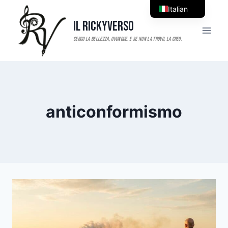
Salta
Italian
al
Il RickyVerso
English
contenuto
anticonformismo