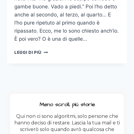
gambe buone. Vado a piedi.” Poi l’ho detto
anche al secondo, al terzo, al quarto… E
l’ho pure ripetuto al primo quando è
ripassato. Ecco, me lo sono chiesto anch’io.
È poi vero? O è una di quelle…
MA
LEGGI DI PIÙ
È
POI
VERO
CHE
QUEL
TRENO
PASSA
UNA
Meno scroll, più storie
VOLTA
SOLA?
Qui non ci sono algoritmi, solo persone che
hanno deciso di restare. Lascia la tua mail e ti
scriverò solo quando avrò qualcosa che