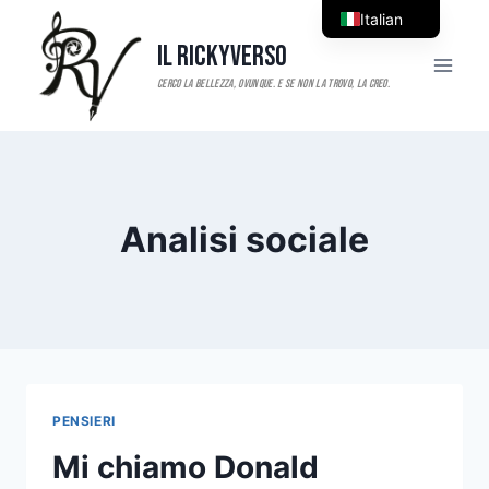
Salta
Italian
al
Il RickyVerso
English
contenuto
Analisi sociale
PENSIERI
Mi chiamo Donald