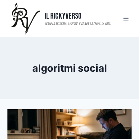
Salta
al
Il RickyVerso
contenuto
algoritmi social