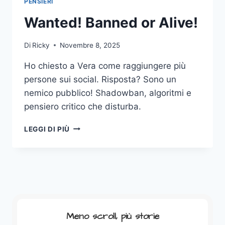
PENSIERI
VIETIAMO
I
Wanted! Banned or Alive!
SOCIAL
AI
Di
Ricky
Novembre 8, 2025
RAGAZZI
PER
Ho chiesto a Vera come raggiungere più
NON
persone sui social. Risposta? Sono un
GUARDARE
IL
nemico pubblico! Shadowban, algoritmi e
NOSTRO
pensiero critico che disturba.
SCHERMO
(E
WANTED!
LEGGI DI PIÙ
IL
BANNED
CANE
OR
SI
ALIVE!
DEPRIME)
Meno scroll, più storie