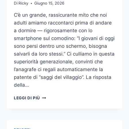
Di
Ricky
Giugno 15, 2026
C’è un grande, rassicurante mito che noi
adulti amiamo raccontarci prima di andare
a dormire — rigorosamente con lo
smartphone sul comodino: “I giovani di oggi
sono persi dentro uno schermo, bisogna
salvarli da loro stessi.” Ci culliamo in questa
superiorità generazionale, convinti che
l’anagrafe ci regali automaticamente la
patente di “saggi del villaggio”. La risposta
della…
IL
LEGGI DI PIÙ
GRANDE
BLUFF
DEI
16
ANNI: