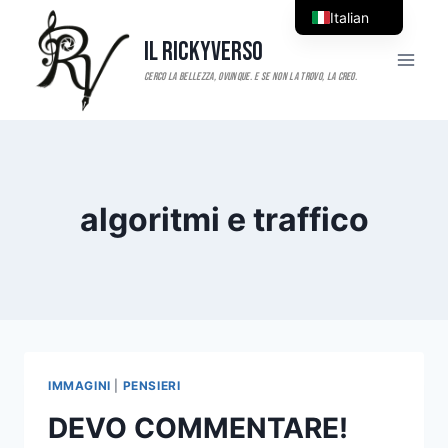
Salta
Italian
al
Il RickyVerso
English
contenuto
algoritmi e traffico
IMMAGINI
|
PENSIERI
DEVO COMMENTARE!