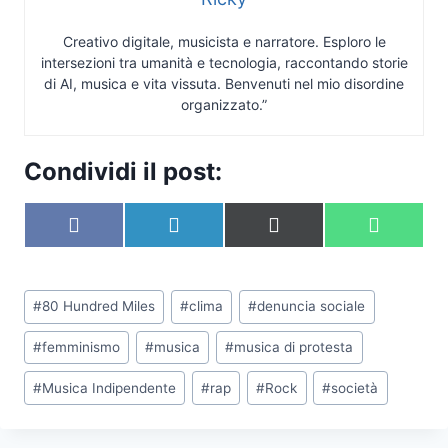
Creativo digitale, musicista e narratore. Esploro le
intersezioni tra umanità e tecnologia, raccontando storie
di AI, musica e vita vissuta. Benvenuti nel mio disordine
organizzato.”
Condividi il post:
S
S
S
S
F
L
X
W
c
c
c
c
a
i
(
h
o
o
o
o
c
n
T
a
n
n
n
n
e
k
w
t
Tag
d
d
d
d
b
e
i
s
#
80 Hundred Miles
#
clima
#
denuncia sociale
i
i
i
i
articolo:
o
d
t
A
v
v
v
v
o
I
t
p
#
femminismo
#
musica
#
musica di protesta
i
i
i
i
k
n
e
p
d
d
d
d
r
#
Musica Indipendente
#
rap
#
Rock
#
società
i
i
i
i
)
s
s
s
s
u
u
u
u