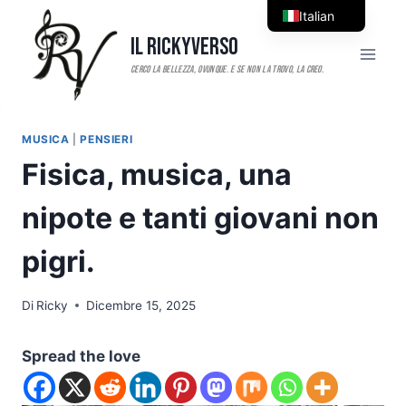
Salta
Italian
al
Il RickyVerso
English
contenuto
MUSICA
|
PENSIERI
Fisica, musica, una
nipote e tanti giovani non
pigri.
Di
Ricky
Dicembre 15, 2025
Spread the love