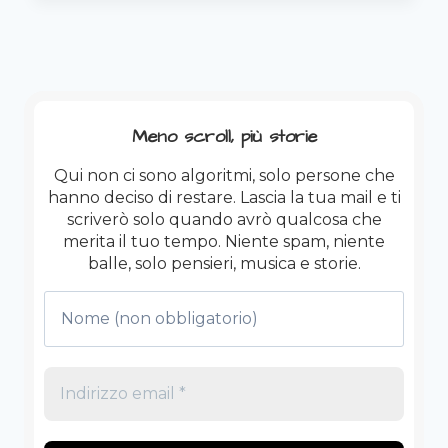
È
IL
NUOVO
31
DICEMBRE
(CON
Meno scroll, più storie
MENO
SPUMANTE
Qui non ci sono algoritmi, solo persone che
E
hanno deciso di restare. Lascia la tua mail e ti
PIÙ
scriverò solo quando avrò qualcosa che
CAFFÈ)
merita il tuo tempo. Niente spam, niente
balle, solo pensieri, musica e storie.