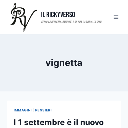
Salta
al
Il RickyVerso
contenuto
vignetta
IMMAGINI
|
PENSIERI
l 1 settembre è il nuovo