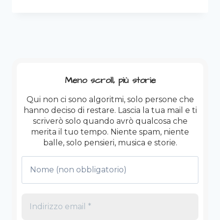
FASCISMO,
L’HERPES
E
IL
PARADOSSO
DELLA
CURA:
UNA
Meno scroll, più storie
TEORIA
VISCERALE
Qui non ci sono algoritmi, solo persone che
hanno deciso di restare. Lascia la tua mail e ti
scriverò solo quando avrò qualcosa che
merita il tuo tempo. Niente spam, niente
balle, solo pensieri, musica e storie.