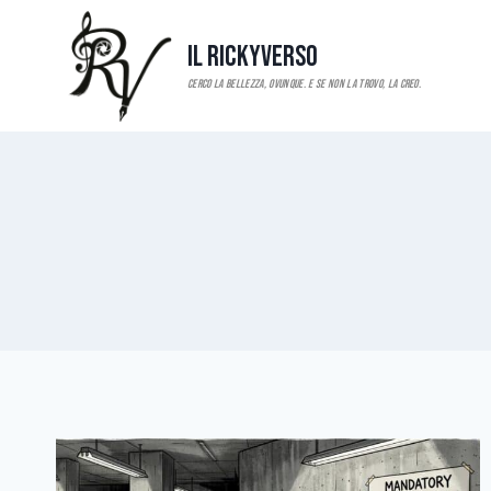
Salta
al
Il RickyVerso
contenuto