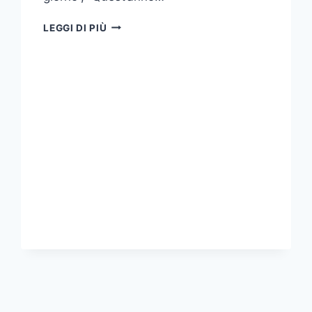
L
LEGGI DI PIÙ
1
SETTEMBRE
È
IL
NUOVO
31
DICEMBRE
(CON
MENO
SPUMANTE
E
PIÙ
CAFFÈ)