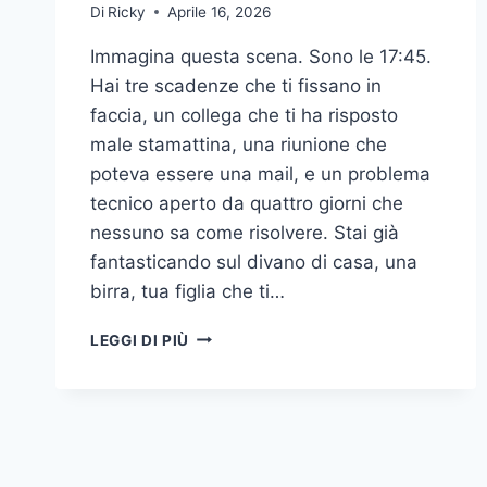
Di
Ricky
Aprile 16, 2026
Immagina questa scena. Sono le 17:45.
Hai tre scadenze che ti fissano in
faccia, un collega che ti ha risposto
male stamattina, una riunione che
poteva essere una mail, e un problema
tecnico aperto da quattro giorni che
nessuno sa come risolvere. Stai già
fantasticando sul divano di casa, una
birra, tua figlia che ti…
🏗️
LEGGI DI PIÙ
TEAM
BUILDING:
L’ARTE
AZIENDALE
DI
SPENDERE