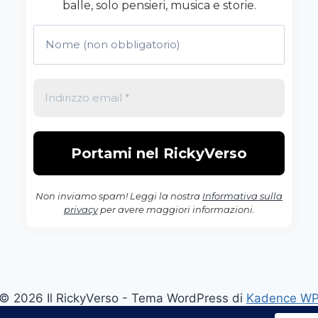
balle, solo pensieri, musica e storie.
Non inviamo spam! Leggi la nostra
Informativa sulla
privacy
per avere maggiori informazioni.
© 2026 Il RickyVerso - Tema WordPress di
Kadence W