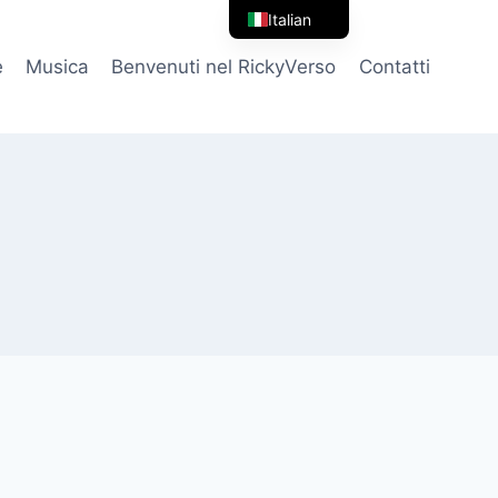
Italian
English
e
Musica
Benvenuti nel RickyVerso
Contatti