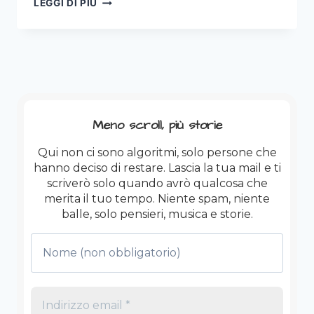
LEGGI DI PIÙ
SANREMO
2026
SAL
DA
VINCI:
IL
TRIONFO
DELLA
Meno scroll, più storie
BANALITÀ
RASSICURANTE.
Qui non ci sono algoritmi, solo persone che
hanno deciso di restare. Lascia la tua mail e ti
scriverò solo quando avrò qualcosa che
merita il tuo tempo. Niente spam, niente
balle, solo pensieri, musica e storie.