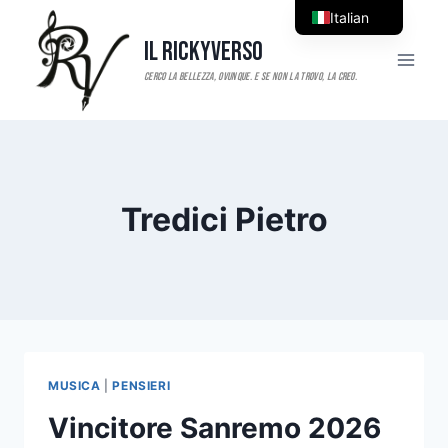
Salta
Italian
al
Il RickyVerso
English
contenuto
Tredici Pietro
MUSICA
|
PENSIERI
Vincitore Sanremo 2026