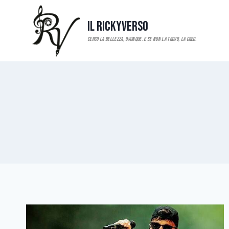
Salta
al
Il RickyVerso
contenuto