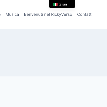
Italian
English
e
Musica
Benvenuti nel RickyVerso
Contatti