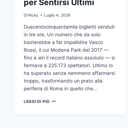
per Sentirsi Ultimi
Di
Ricky
Luglio 4, 2026
Duecentocinquantamila biglietti venduti
in tre ore. Un numero che da solo
basterebbe a far impallidire Vasco
Rossi, il cui Modena Park del 2017 —
fino a ieri il record italiano assoluto — si
fermava a 225.173 spettatori. Ultimo lo
ha superato senza nemmeno affannarsi
troppo, trasformando un prato alla
periferia di Roma in quello che…
TOR
LEGGI DI PIÙ
VERGATA
E
IL
CULTO