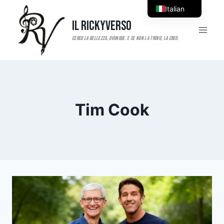
Salta
Italian
al
Il RickyVerso
English
contenuto
Tim Cook