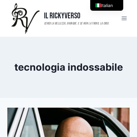
Salta
Italian
al
Il RickyVerso
English
contenuto
tecnologia indossabile