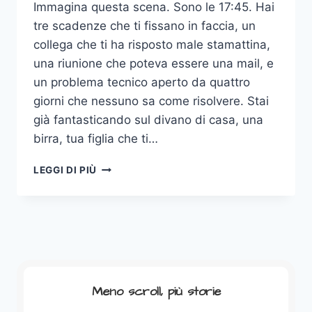
Immagina questa scena. Sono le 17:45. Hai
tre scadenze che ti fissano in faccia, un
collega che ti ha risposto male stamattina,
una riunione che poteva essere una mail, e
un problema tecnico aperto da quattro
giorni che nessuno sa come risolvere. Stai
già fantasticando sul divano di casa, una
birra, tua figlia che ti…
LEGGI DI PIÙ
TEAM
BUILDING:
L’ARTE
AZIENDALE
DI
SPENDERE
SOLDI
PER
Meno scroll, più storie
NON