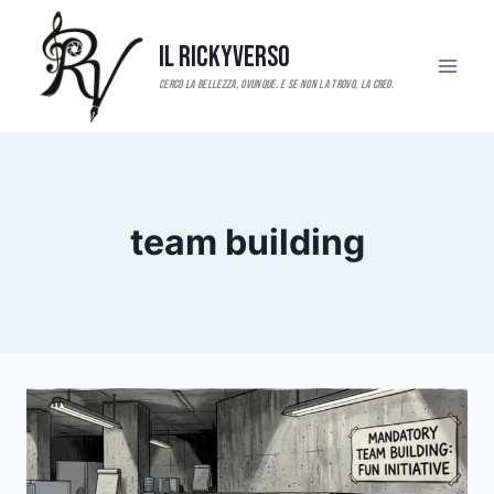
Salta
al
Il RickyVerso
contenuto
team building