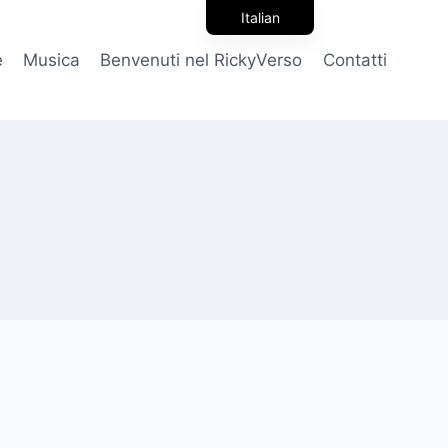
Italian
English
e
Musica
Benvenuti nel RickyVerso
Contatti