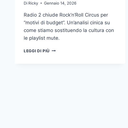
Di
Ricky
Gennaio 14, 2026
Radio 2 chiude Rock’n’Roll Circus per
“motivi di budget”. Un’analisi cinica su
come stiamo sostituendo la cultura con
le playlist mute.
IL
LEGGI DI PIÙ
GIORNO
IN
CUI
LA
RADIO
HA
SCELTO
IL
SILENZIO:
ADDIO
A
ROCK’N’ROLL
CIRCUS