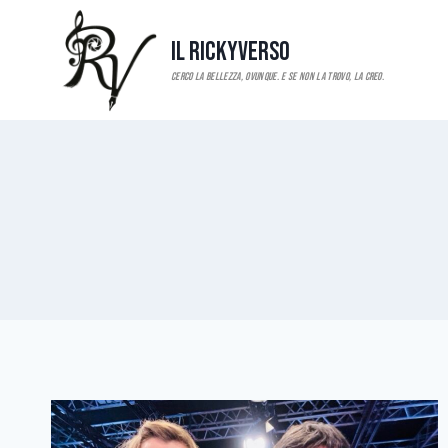
Salta
al
Il RickyVerso
contenuto