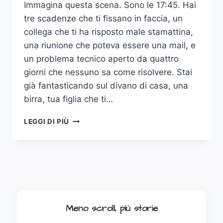
Immagina questa scena. Sono le 17:45. Hai
tre scadenze che ti fissano in faccia, un
collega che ti ha risposto male stamattina,
una riunione che poteva essere una mail, e
un problema tecnico aperto da quattro
giorni che nessuno sa come risolvere. Stai
già fantasticando sul divano di casa, una
birra, tua figlia che ti…
LEGGI DI PIÙ
TEAM
BUILDING:
L’ARTE
AZIENDALE
DI
SPENDERE
SOLDI
PER
Meno scroll, più storie
NON