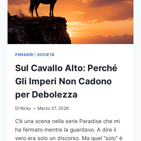
VOLTE
SAREBBE
COSÌ
APPAGANTE…)
PENSIERI
|
SOCIETÀ
Sul Cavallo Alto: Perché
Gli Imperi Non Cadono
per Debolezza
Di
Ricky
Marzo 27, 2026
C’è una scena nella serie Paradise che mi
ha fermato mentre la guardavo. A dire il
vero era solo un discorso. Ma quel “solo” è