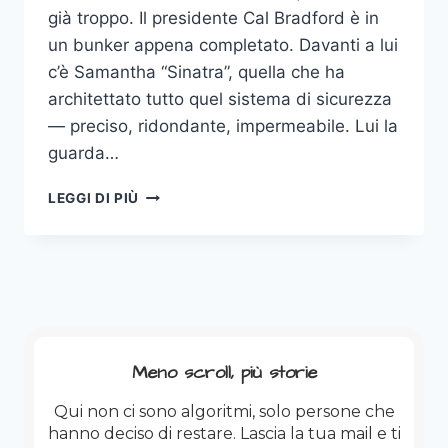
già troppo. Il presidente Cal Bradford è in
un bunker appena completato. Davanti a lui
c’è Samantha “Sinatra”, quella che ha
architettato tutto quel sistema di sicurezza
— preciso, ridondante, impermeabile. Lui la
guarda…
SUL
LEGGI DI PIÙ
CAVALLO
ALTO:
PERCHÉ
GLI
IMPERI
NON
CADONO
PER
Meno scroll, più storie
DEBOLEZZA
Qui non ci sono algoritmi, solo persone che
hanno deciso di restare. Lascia la tua mail e ti